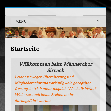
Startseite
Willkommen beim Männerchor
Sirnach
Leider ist wegen Überalterung und
Mitgliederschwund vorläufig kein geregelter
Gesangsbetrieb mehr möglich. Weshalb bis auf
Weiteres auch keine Proben mehr
durchgeführt werden.